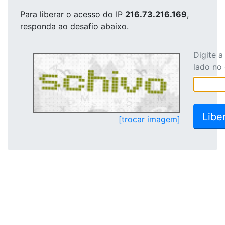
Para liberar o acesso
do IP
216.73.216.169
,
responda ao desafio abaixo.
Digite 
lado no
[trocar imagem]