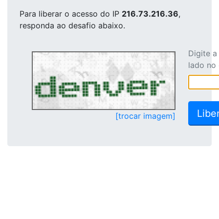
Para liberar o acesso
do IP
216.73.216.36
,
responda ao desafio abaixo.
Digite 
lado no
[trocar imagem]