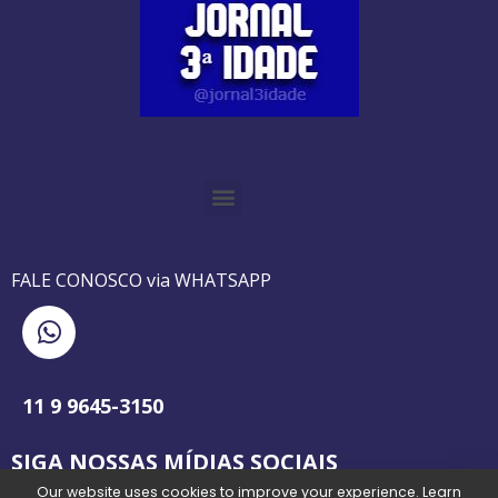
O GUIA BRASILEIRO DA 3ª IDADE FOI IMPRESSO DE AGOSTO DE 1995 A AGOSTO DE 2010
O JORNAL 3ª IDADE DE SP É PIONEIRO NO JORNALISMO PROFISSIONAL VOLTADO PARA A TERCEIRA IDADE NO BRASIL
FALE CONOSCO via WHATSAPP
11 9 9645-3150
SIGA NOSSAS MÍDIAS SOCIAIS
Our website uses cookies to improve your experience. Learn