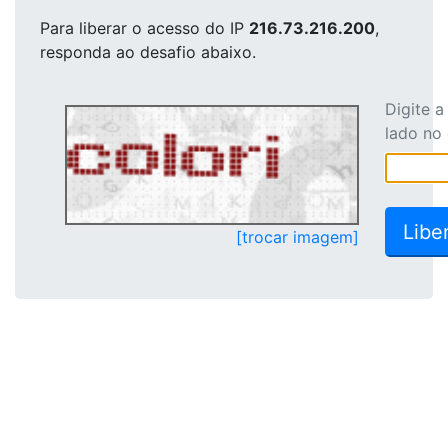
Para liberar o acesso
do IP
216.73.216.200
,
responda ao desafio abaixo.
Digite 
lado no
[trocar imagem]