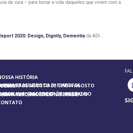
ia de cura – para tornar a vida daqueles que vivem com a
Report 2020:
Design, Dignity, Dementia
da ADI
.
FA
NOSSA HISTÓRIA
SILEIRO DA 3ª IDADE FOI IMPRESSO DE AGOSTO DE 1995 A AGOSTO DE 2010
ORNAL 3ª IDADE DE SP É PIONEIRO NO JORNALISMO PROFISSIONAL VOLTADO PARA A TERCEIRA IDADE NO BRASIL
SI
CONTATO