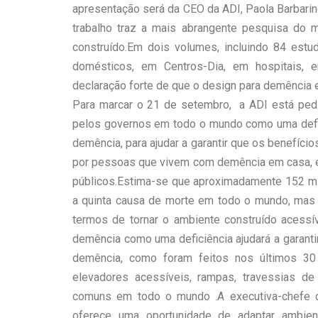
apresentação será da CEO da ADI, Paola Barbarin
trabalho traz a mais abrangente pesquisa do 
construído.Em dois volumes, incluindo 84 estu
domésticos, em Centros-Dia, em hospitais, e
declaração forte de que o design para demência e
Para marcar o 21 de setembro, a ADI está ped
pelos governos em todo o mundo como uma defici
demência, para ajudar a garantir que os benefíc
por pessoas que vivem com demência em casa, em
públicos.Estima-se que aproximadamente 152 mi
a quinta causa de morte em todo o mundo, mas 
termos de tornar o ambiente construído acess
demência como uma deficiência ajudará a garant
demência, como foram feitos nos últimos 30 
elevadores acessíveis, rampas, travessias d
comuns em todo o mundo .A executiva-chefe d
oferece uma oportunidade de adaptar ambie