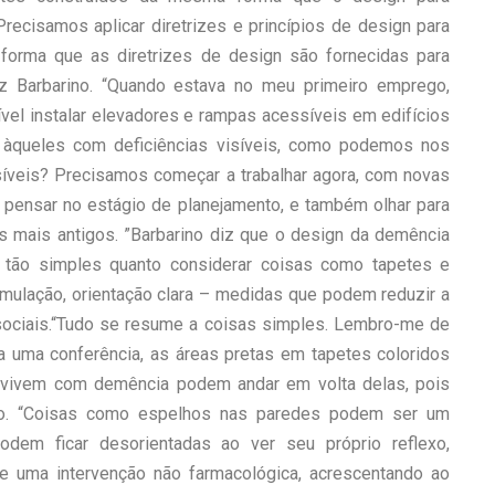
Precisamos aplicar diretrizes e princípios de design para
rma que as diretrizes de design são fornecidas para
iz Barbarino. “Quando estava no meu primeiro emprego,
el instalar elevadores e rampas acessíveis em edifícios
 àqueles com deficiências visíveis, como podemos nos
isíveis? Precisamos começar a trabalhar agora, com novas
 pensar no estágio de planejamento, e também olhar para
s mais antigos. ”Barbarino diz que o design da demência
 tão simples quanto considerar coisas como tapetes e
imulação, orientação clara – medidas que podem reduzir a
 sociais.“Tudo se resume a coisas simples. Lembro-me de
a uma conferência, as áreas pretas em tapetes coloridos
 vivem com demência podem andar em volta delas, pois
ino. “Coisas como espelhos nas paredes podem ser um
em ficar desorientadas ao ver seu próprio reflexo,
e uma intervenção não farmacológica, acrescentando ao