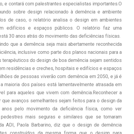
o, e contará com palestrantes especialistas importantes.O
mundo sobre design relacionado à demência e ambiente
dos de caso, o relatório analisa o design em ambientes
m edifícios e espaços públicos. O relatório faz uma
stá 30 anos atrás do movimento das deficiências físicas.
indo que a demência seja mais abertamente reconhecida
ência, inclusive como parte dos planos nacionais para a
ios terapêuticos do design de boa demência sejam sentidos
 residências e creches, hospitais e edifícios e espaços
lhões de pessoas viverão com demência em 2050, e já é
a maioria dos países está lamentavelmente atrasada em
ível para aqueles que vivem com demência.Reconhecer a
ir que avanços semelhantes sejam feitos para o design da
anos pelo movimento da deficiência física, como ver
e pedestres mais seguras e similares que se tornaram
a ADI, Paola Barbarino, diz que o design de demência
ntes construídos da mesma forma que o design para