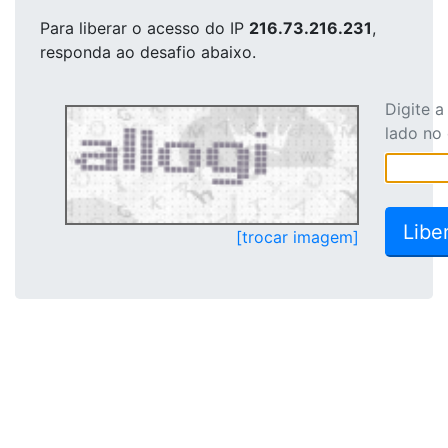
Para liberar o acesso
do IP
216.73.216.231
,
responda ao desafio abaixo.
Digite 
lado no
[trocar imagem]