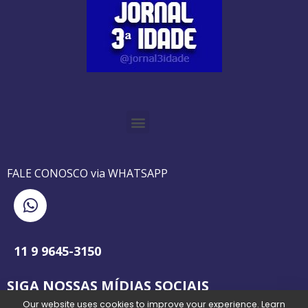
O GUIA BRASILEIRO DA 3ª IDADE FOI IMPRESSO DE AGOSTO DE 1995 A AGOSTO DE 2010
O JORNAL 3ª IDADE DE SP É PIONEIRO NO JORNALISMO PROFISSIONAL VOLTADO PARA A TERCEIRA IDADE NO BRASIL
FALE CONOSCO via WHATSAPP
11 9 9645-3150
SIGA NOSSAS MÍDIAS SOCIAIS
Our website uses cookies to improve your experience. Learn