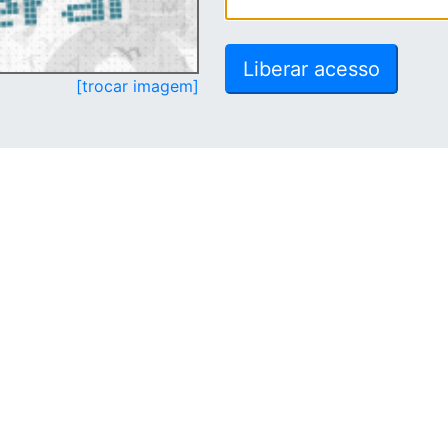
[trocar imagem]