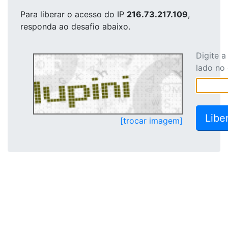
Para liberar o acesso
do IP
216.73.217.109
,
responda ao desafio abaixo.
Digite 
lado no
[trocar imagem]