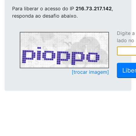
Para liberar o acesso
do IP
216.73.217.142
,
responda ao desafio abaixo.
Digite 
lado no
[trocar imagem]