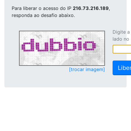
Para liberar o acesso
do IP
216.73.216.189
,
responda ao desafio abaixo.
Digite 
lado no
[trocar imagem]