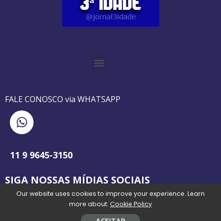
O GUIA BRASILEIRO DA 3ª IDADE FOI IMPRESSO DE AGOSTO DE 1995 A AGOSTO DE 2010
O JORNAL 3ª IDADE DE SP É PIONEIRO NO JORNALISMO PROFISSIONAL VOLTADO PARA A TERCEIRA IDADE NO BRASIL
FALE CONOSCO via WHATSAPP
11 9 9645-3150
SIGA NOSSAS MÍDIAS SOCIAIS
Our website uses cookies to improve your experience. Learn
more about:
Cookie Policy
ACEITAR