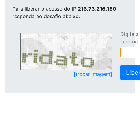
Para liberar o acesso
do IP
216.73.216.180
,
responda ao desafio abaixo.
Digite 
lado no
[trocar imagem]