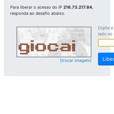
Para liberar o acesso
do IP
216.73.217.84
,
responda ao desafio abaixo.
Digite 
lado no
[trocar imagem]