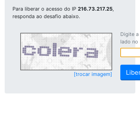
Para liberar o acesso
do IP
216.73.217.25
,
responda ao desafio abaixo.
Digite 
lado no
[trocar imagem]