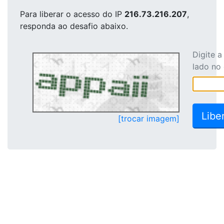
Para liberar o acesso
do IP
216.73.216.207
,
responda ao desafio abaixo.
Digite 
lado no
[trocar imagem]