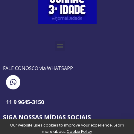
O GUIA BRASILEIRO DA 3ª IDADE FOI IMPRESSO DE AGOSTO DE 1995 A AGOSTO DE 2010
O JORNAL 3ª IDADE DE SP É PIONEIRO NO JORNALISMO PROFISSIONAL VOLTADO PARA A TERCEIRA IDADE NO BRASIL
FALE CONOSCO via WHATSAPP
11 9 9645-3150
SIGA NOSSAS MÍDIAS SOCIAIS
Our website uses cookies to improve your experience. Learn
more about:
Cookie Policy