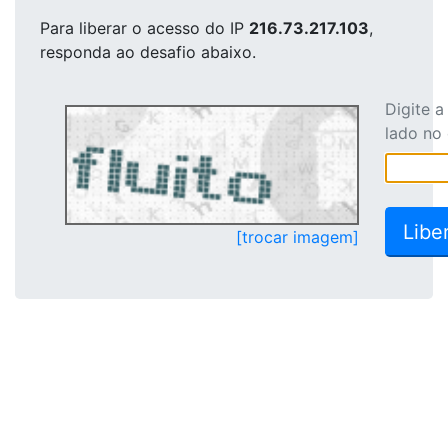
Para liberar o acesso
do IP
216.73.217.103
,
responda ao desafio abaixo.
Digite 
lado no
[trocar imagem]