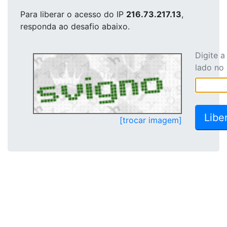
Para liberar o acesso
do IP
216.73.217.13
,
responda ao desafio abaixo.
Digite 
lado no
[trocar imagem]