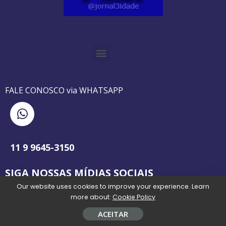
O GUIA BRASILEIRO DA 3ª IDADE FOI IMPRESSO DE AGOSTO DE 1995 A AGOSTO DE 2010
O JORNAL 3ª IDADE DE SP É PIONEIRO NO JORNALISMO PROFISSIONAL VOLTADO PARA A TERCEIRA IDADE NO BRASIL
FALE CONOSCO via WHATSAPP
11 9 9645-3150
SIGA NOSSAS MÍDIAS SOCIAIS
Our website uses cookies to improve your experience. Learn
more about:
Cookie Policy
ACEITAR
Todos os direitos reservados @jornal3idade