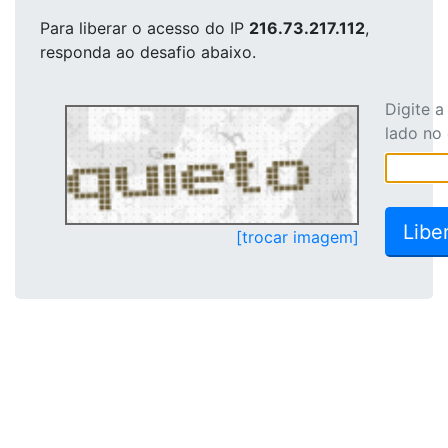
Para liberar o acesso
do IP
216.73.217.112
,
responda ao desafio abaixo.
Digite 
lado no
[trocar imagem]