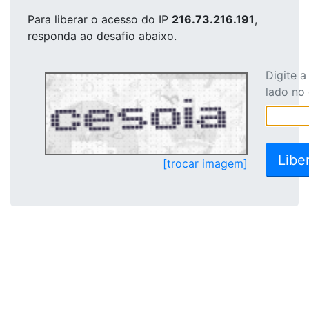
Para liberar o acesso
do IP
216.73.216.191
,
responda ao desafio abaixo.
Digite 
lado no
[trocar imagem]