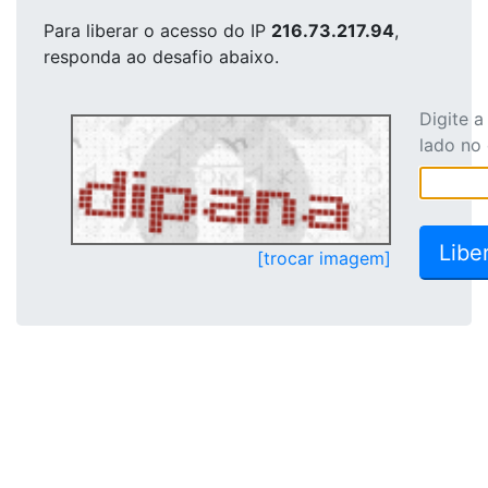
Para liberar o acesso
do IP
216.73.217.94
,
responda ao desafio abaixo.
Digite 
lado no
[trocar imagem]