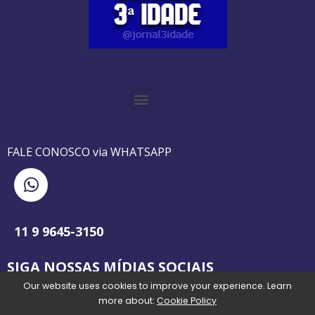
O GUIA BRASILEIRO DA 3ª IDADE FOI IMPRESSO DE AGOSTO DE 1995 A AGOSTO DE 2010
O JORNAL 3ª IDADE DE SP É PIONEIRO NO JORNALISMO PROFISSIONAL VOLTADO PARA A TERCEIRA IDADE NO BRASIL
FALE CONOSCO via WHATSAPP
11 9 9645-3150
SIGA NOSSAS MÍDIAS SOCIAIS
Our website uses cookies to improve your experience. Learn
more about:
Cookie Policy