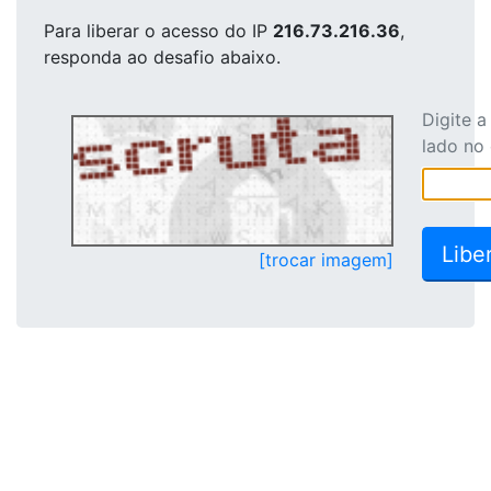
Para liberar o acesso
do IP
216.73.216.36
,
responda ao desafio abaixo.
Digite 
lado no
[trocar imagem]