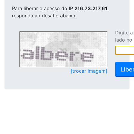
Para liberar o acesso
do IP
216.73.217.61
,
responda ao desafio abaixo.
Digite 
lado no
[trocar imagem]