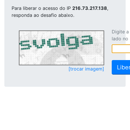
Para liberar o acesso
do IP
216.73.217.138
,
responda ao desafio abaixo.
Digite 
lado no
[trocar imagem]