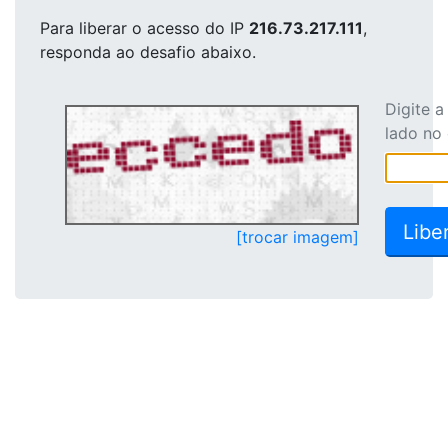
Para liberar o acesso
do IP
216.73.217.111
,
responda ao desafio abaixo.
Digite 
lado no
[trocar imagem]