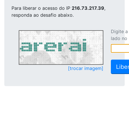
Para liberar o acesso
do IP
216.73.217.39
,
responda ao desafio abaixo.
Digite 
lado no
[trocar imagem]