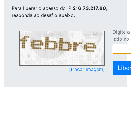
Para liberar o acesso
do IP
216.73.217.60
,
responda ao desafio abaixo.
Digite 
lado no
[trocar imagem]