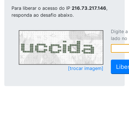
Para liberar o acesso
do IP
216.73.217.146
,
responda ao desafio abaixo.
Digite 
lado no
[trocar imagem]