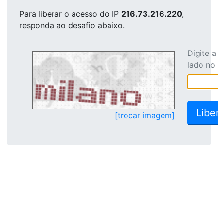
Para liberar o acesso
do IP
216.73.216.220
,
responda ao desafio abaixo.
Digite 
lado no
[trocar imagem]