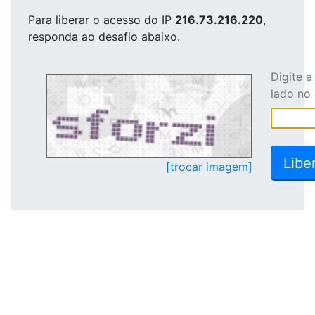
Para liberar o acesso
do IP
216.73.216.220
,
responda ao desafio abaixo.
Digite 
lado no
[trocar imagem]