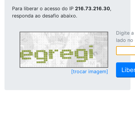
Para liberar o acesso
do IP
216.73.216.30
,
responda ao desafio abaixo.
Digite 
lado no
[trocar imagem]