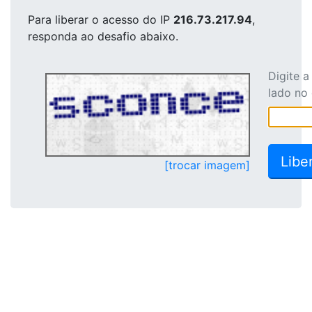
Para liberar o acesso
do IP
216.73.217.94
,
responda ao desafio abaixo.
Digite 
lado no
[trocar imagem]