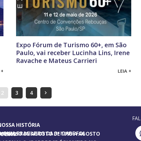
Expo Fórum de Turismo 60+, em São
Paulo, vai receber Lucinha Lins, Irene
Ravache e Mateus Carrieri
 +
LEIA +
2
3
4
FA
NOSSA HISTÓRIA
SILEIRO DA 3ª IDADE FOI IMPRESSO DE AGOSTO DE 1995 A AGOSTO DE 2010