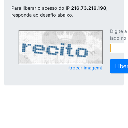
Para liberar o acesso
do IP
216.73.216.198
,
responda ao desafio abaixo.
Digite 
lado no
[trocar imagem]